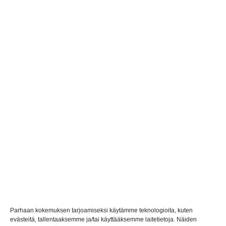
Dinosaurock Oy
3481227-7
Parhaan kokemuksen tarjoamiseksi käytämme teknologioita, kuten
evästeitä, tallentaaksemme ja/tai käyttääksemme laitetietoja. Näiden