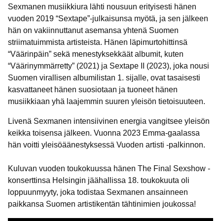
Sexmanen musiikkiura lähti nousuun erityisesti hänen
vuoden 2019 “Sextape”-julkaisunsa myötä, ja sen jälkeen
hän on vakiinnuttanut asemansa yhtenä Suomen
striimatuimmista artisteista. Hänen läpimurtohittinsä
“Väärinpäin” sekä menestyksekkäät albumit, kuten
“Väärinymmärretty” (2021) ja Sextape II (2023), joka nousi
Suomen virallisen albumilistan 1. sijalle, ovat tasaisesti
kasvattaneet hänen suosiotaan ja tuoneet hänen
musiikkiaan yhä laajemmin suuren yleisön tietoisuuteen.
Livenä Sexmanen intensiivinen energia vangitsee yleisön
keikka toisensa jälkeen. Vuonna 2023 Emma-gaalassa
hän voitti yleisöäänestyksessä Vuoden artisti -palkinnon.
Kuluvan vuoden toukokuussa hänen The Final Sexshow -
konserttinsa Helsingin jäähallissa 18. toukokuuta oli
loppuunmyyty, joka todistaa Sexmanen ansainneen
paikkansa Suomen artistikentän tähtinimien joukossa!