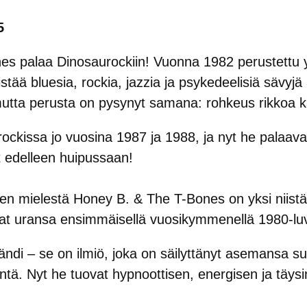
5
s palaa Dinosaurockiin! Vuonna 1982 perustettu y
stää bluesia, rockia, jazzia ja psykedeelisiä sävyjä 
 mutta perusta on pysynyt samana: rohkeus rikkoa k
rockissa jo vuosina 1987 ja 1988, ja nyt he palaav
t edelleen huipussaan!
en mielestä Honey B. & The T-Bones on yksi niistä 
vat uransa ensimmäisellä vuosikymmenellä 1980-luv
ndi – se on ilmiö, joka on säilyttänyt asemansa s
ntä. Nyt he tuovat hypnoottisen, energisen ja täysi