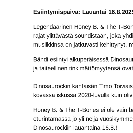
Esiintymispäivä: Lauantai 16.8.202
Legendaarinen Honey B. & The T-Bone
rajat ylittävästä soundistaan, joka yhdi
musiikkinsa on jatkuvasti kehittynyt,
Bändi esiintyi alkuperäisessä Dinosau
ja taiteellinen tinkimättömyytensä ova
Dinosaurockin kantaisän Timo Toiviais
kovassa iskussa 2020-luvulla kuin oli
Honey B. & The T-Bones ei ole vain bä
eturintamassa jo yli neljä vuosikymme
Dinosaurockiin lauantaina 16.8.!