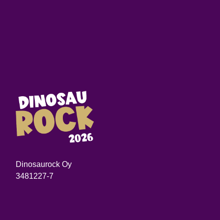
Dinosaurock Oy
3481227-7