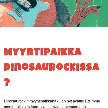
Myyntipaikka
Dinosaurockissa
?
Dinosaurockin myyntipaikkahaku on nyt avattu! Etsimme
monipuolisia ja laadukkaita myyjiä toteuttamaan