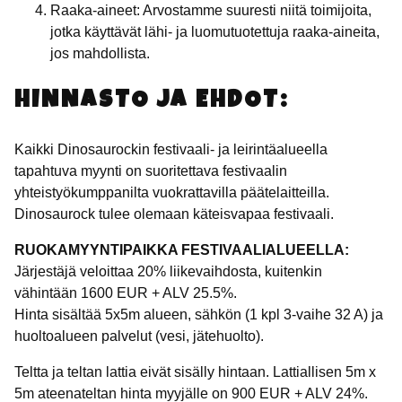
Raaka-aineet: Arvostamme suuresti niitä toimijoita,
jotka käyttävät lähi- ja luomutuotettuja raaka-aineita,
jos mahdollista.
HINNASTO JA EHDOT:
Kaikki Dinosaurockin festivaali- ja leirintäalueella
tapahtuva myynti on suoritettava festivaalin
yhteistyökumppanilta vuokrattavilla päätelaitteilla.
Dinosaurock tulee olemaan käteisvapaa festivaali.
RUOKAMYYNTIPAIKKA FESTIVAALIALUEELLA:
Järjestäjä veloittaa 20% liikevaihdosta, kuitenkin
vähintään 1600 EUR + ALV 25.5%.
Hinta sisältää 5x5m alueen, sähkön (1 kpl 3-vaihe 32 A) ja
huoltoalueen palvelut (vesi, jätehuolto).
Teltta ja teltan lattia eivät sisälly hintaan. Lattiallisen 5m x
5m ateenateltan hinta myyjälle on 900 EUR + ALV 24%.