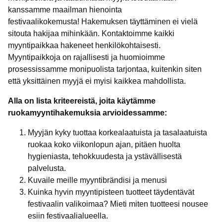
kanssamme maailman hienointa
festivaalikokemusta! Hakemuksen täyttäminen ei vielä
sitouta hakijaa mihinkään. Kontaktoimme kaikki
myyntipaikkaa hakeneet henkilökohtaisesti.
Myyntipaikkoja on rajallisesti ja huomioimme
prosessissamme monipuolista tarjontaa, kuitenkin siten
että yksittäinen myyjä ei myisi kaikkea mahdollista.
Alla on lista kriteereistä, joita käytämme
ruokamyyntihakemuksia arvioidessamme:
Myyjän kyky tuottaa korkealaatuista ja tasalaatuista
ruokaa koko viikonlopun ajan, pitäen huolta
hygieniasta, tehokkuudesta ja ystävällisestä
palvelusta.
Kuvaile meille myyntibrändisi ja menusi
Kuinka hyvin myyntipisteen tuotteet täydentävät
festivaalin valikoimaa? Mieti miten tuotteesi nousee
esiin festivaalialueella.