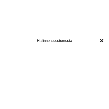
MYYNTIPISTE LEIRINTÄALUEELLA:
Hinnoitellaan tapauskohtaisesti, mutta aluetta hallinnoi
Visulahti Camping.
Kiinnostaako tarjota tuotteitasi festivaalilla?
Täytä lomake nyt!
Hallinnoi suostumusta