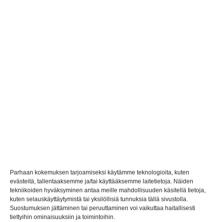
Dinosaurock Oy
3481227-7
Parhaan kokemuksen tarjoamiseksi käytämme teknologioita, kuten
evästeitä, tallentaaksemme ja/tai käyttääksemme laitetietoja. Näiden
tekniikoiden hyväksyminen antaa meille mahdollisuuden käsitellä tietoja,
kuten selauskäyttäytymistä tai yksilöllisiä tunnuksia tällä sivustolla.
Suostumuksen jättäminen tai peruuttaminen voi vaikuttaa haitallisesti
tiettyihin ominaisuuksiin ja toimintoihin.